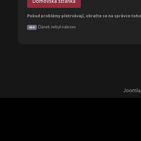
Domovská stránka
Pokud problémy přetrvávají, obraťte se na správce toh
Článek nebyl nalezen
404
Joomla