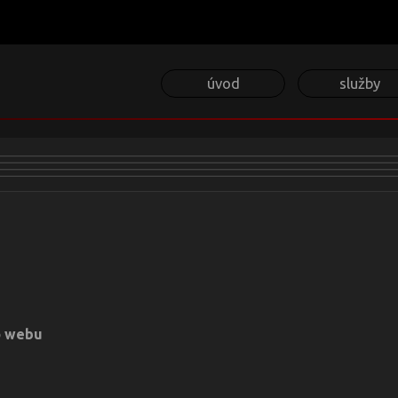
úvod
služby
o webu