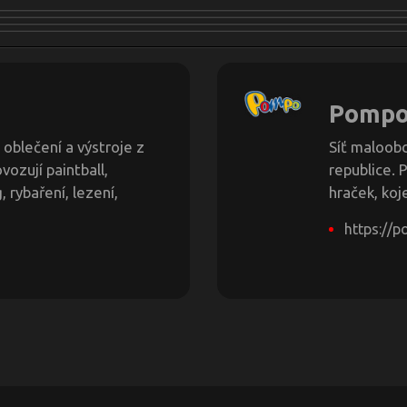
Pomp
 oblečení a výstroje z
Síť maloob
vozují paintball,
republice. 
 rybaření, lezení,
hraček, koj
https://p