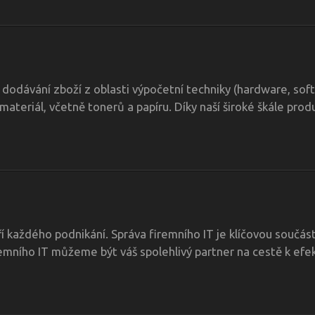
 dodávání zboží z oblasti výpočetní techniky (hardware, so
materiál, včetně tonerů a papíru. Díky naší široké škále pro
í každého podnikání. Správa firemního IT je klíčovou součás
iremního IT můžeme být váš spolehlivý partner na cestě k efe