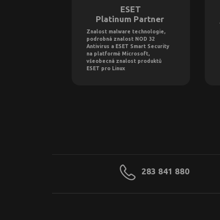
ESET
Platinum Partner
Znalost malware technologie,
podrobná znalost NOD 32
Antivirus a ESET Smart Security
na platformě Microsoft,
všeobecná znalost produktů
ESET pro Linux
283 841 880