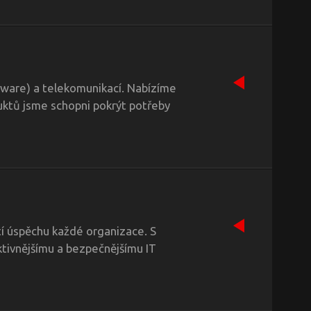
ftware) a telekomunikací. Nabízíme
duktů jsme schopni pokrýt potřeby
tí úspěchu každé organizace. S
ktivnějšímu a bezpečnějšímu IT