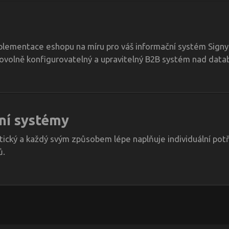
plementace eshopu na míru pro váš informační systém Signy
ibovolně konfigurovatelný a upravitelný B2B systém nad datab
ní systémy
tický a každý svým způsobem lépe naplňuje individuální p
ů.