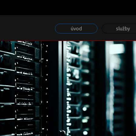
úvod
služby