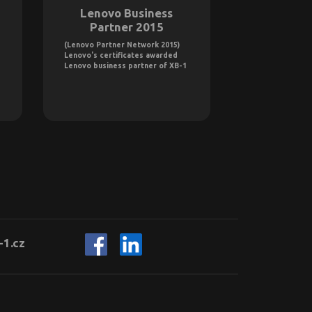
Lenovo Business
Intel T
Partner 2015
Provi
(Lenovo Partner Network 2015)
1. ledna 2015 js
Lenovo's certificates awarded
certifikováni sp
Lenovo business partner of XB-1
Technology Pro
Company XB-1
-1.cz