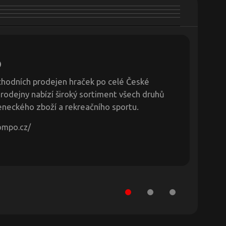
o
chodních prodejen hraček po celé České
Prodejny nabízí široký sortiment všech druhů
eneckého zboží a rekreačního sportu.
ompo.cz/